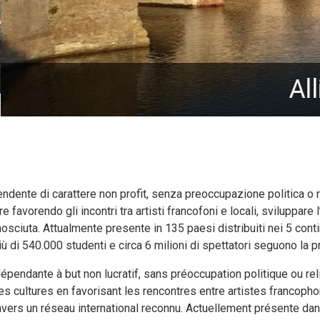
Alliance Française Rimini
dente di carattere non profit, senza preoccupazione politica o r
e favorendo gli incontri tra artisti francofoni e locali, sviluppare
sciuta. Attualmente presente in 135 paesi distribuiti nei 5 contin
iù di 540.000 studenti e circa 6 milioni di spettatori seguono la
endante à but non lucratif, sans préoccupation politique ou rel
es cultures en favorisant les rencontres entre artistes francoph
avers un réseau international reconnu. Actuellement présente dan